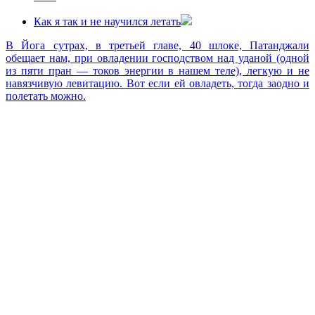
Как я так и не научился летать
В Йога сутрах, в третьей главе, 40 шлоке, Патанджали
обещает нам, при овладении господством над уданой (одной
из пяти пран — токов энергии в нашем теле), легкую и не
навязчивую левитацию. Вот если ей овладеть, тогда заодно и
полетать можно.